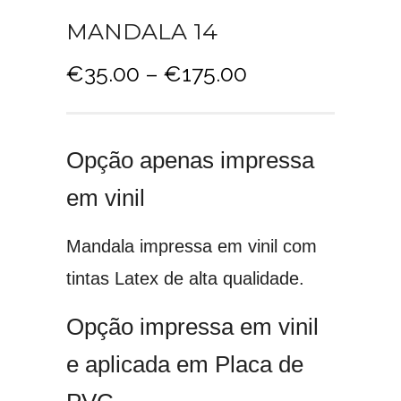
MANDALA 14
P
€
35.00
–
€
175.00
r
i
c
Opção apenas impressa
e
r
em vinil
a
n
Mandala impressa em vinil com
g
tintas Latex de alta qualidade.
e
:
Opção impressa em vinil
€
3
e aplicada em Placa de
5
.