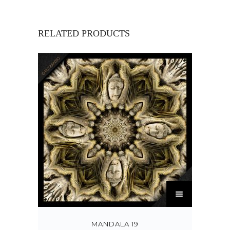
RELATED PRODUCTS
T
h
i
s
MANDALA 19