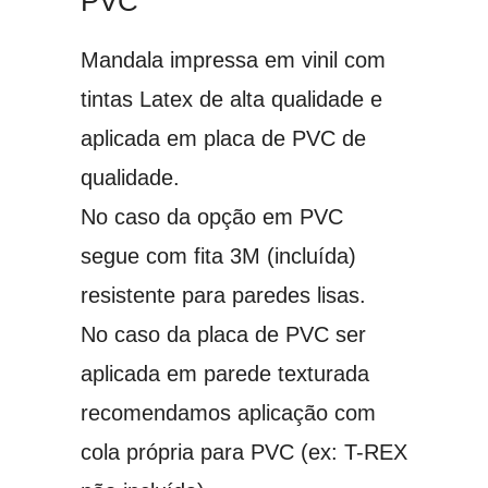
PVC
0
0
Mandala impressa em vinil com
t
tintas Latex de alta qualidade e
h
r
aplicada em placa de PVC de
o
qualidade.
u
No caso da opção em PVC
g
h
segue com fita 3M (incluída)
€
resistente para paredes lisas.
1
7
No caso da placa de PVC ser
5
aplicada em parede texturada
.
recomendamos aplicação com
0
0
cola própria para PVC (ex: T-REX