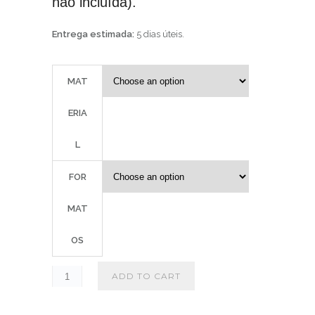
não incluída).
Entrega estimada:
5 dias úteis.
MAT
ERIA
L
FOR
MAT
OS
ADD TO CART